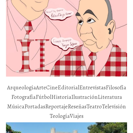
Arqueología
Arte
Cine
Editorial
Entrevistas
Filosofía
Fotografía
Fútbol
Historia
Ilustración
Literatura
Música
Portadas
Reportaje
Reseñas
Teatro
Televisión
Teología
Viajes