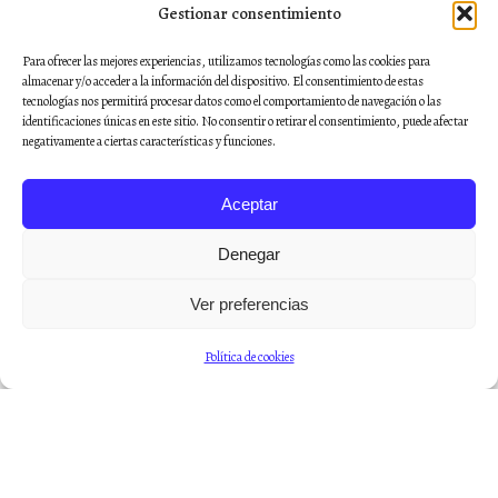
De la imbecilidad moral
Gestionar consentimiento
Para ofrecer las mejores experiencias, utilizamos tecnologías como las cookies para
almacenar y/o acceder a la información del dispositivo. El consentimiento de estas
tecnologías nos permitirá procesar datos como el comportamiento de navegación o las
identificaciones únicas en este sitio. No consentir o retirar el consentimiento, puede afectar
negativamente a ciertas características y funciones.
Aceptar
Denegar
Ver preferencias
Entrevista a Jaime Rubio Hancock, autor del
Política de cookies
boletín “Filosofía inútil” en El País