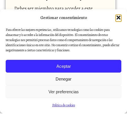
Debes ser miembro para acceder a este
contenido.
Gestionar consentimiento
Ver niveles de suscripción
Para ofrecer las mejores experiencias, utilizamos tecnologías como las cookies para
¿Ya eres miembro?
Accede aquí
almacenar y/o acceder a la información del dispositivo. El consentimiento de estas
tecnologías nos permitirá procesar datos como el comportamiento de navegación o las
identificaciones únicas en este sitio. No consentir o retirar el consentimiento, puede afectar
negativamente a ciertas características y funciones.
Aceptar
Denegar
Ver preferencias
Política de cookies
Un viaje portugués