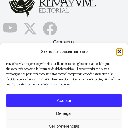
Contacto
Gestionar consentimiento
+34 665 12 05 90
Para ofrecer las mejores experiencias, utilizamos tecnologías como las cookies para
remayviveeditorial@gmail.com
almacenar y/o acceder a la información del dispositivo. El consentimiento de estas
tecnologías nos permitirá procesar datos como el comportamiento de navegación o las
Boletín
identificaciones únicas en este sitio. No consentir o retirar el consentimiento, puede afectar
Regístrate al boletín de noticias para estar al día de todas
negativamente a ciertas características y funciones.
nuestras novedades
Aceptar
Denegar
Registrarse
Ver preferencias