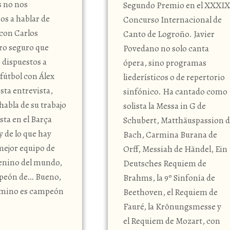
 no nos
Segundo Premio en el XXXIX
os a hablar de
Concurso Internacional de
con Carlos
Canto de Logroño. Javier
ro seguro que
Povedano no solo canta
 dispuestos a
ópera, sino programas
 fútbol con Álex
liederísticos o de repertorio
sta entrevista,
sinfónico. Ha cantado como
habla de su trabajo
solista la Messa in G de
sta en el Barça
Schubert, Matthäuspassion 
 de lo que hay
Bach, Carmina Burana de
mejor equipo de
Orff, Messiah de Händel, Ein
enino del mundo,
Deutsches Requiem de
mpeón de… Bueno,
Brahms, la 9º Sinfonía de
emino es campeón
Beethoven, el Requiem de
Fauré, la Krönungsmesse y
el Requiem de Mozart, con