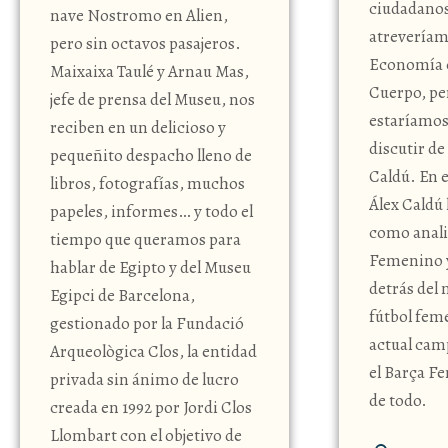
ciudadanos
nave Nostromo en Alien,
atreveríam
pero sin octavos pasajeros.
Economía 
Maixaixa Taulé y Arnau Mas,
Cuerpo, pe
jefe de prensa del Museu, nos
estaríamos
reciben en un delicioso y
discutir de
pequeñito despacho lleno de
Caldú. En e
libros, fotografías, muchos
Álex Caldú 
papeles, informes… y todo el
como anali
tiempo que queramos para
Femenino y
hablar de Egipto y del Museu
detrás del 
Egipci de Barcelona,
fútbol fem
gestionado por la Fundació
actual ca
Arqueològica Clos, la entidad
el Barça F
privada sin ánimo de lucro
de todo.
creada en 1992 por Jordi Clos
Llombart con el objetivo de