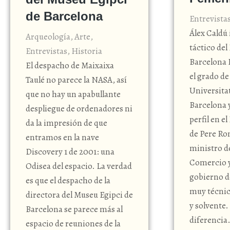
de Barcelona
Entrevista
Álex Caldú 
Arqueología
,
Arte
,
táctico del
Entrevistas
,
Historia
Barcelona 
El despacho de Maixaixa
el grado de
Taulé no parece la NASA, así
Universita
que no hay un apabullante
Barcelona 
despliegue de ordenadores ni
perfil en 
da la impresión de que
de Pere Ro
entramos en la nave
ministro 
Discovery 1 de 2001: una
Comercio y
Odisea del espacio. La verdad
gobierno d
es que el despacho de la
muy técnico
directora del Museu Egipci de
y solvente
Barcelona se parece más al
diferencia.
espacio de reuniones de la