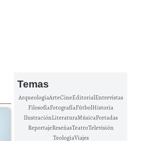
Temas
Arqueología
Arte
Cine
Editorial
Entrevistas
Filosofía
Fotografía
Fútbol
Historia
Ilustración
Literatura
Música
Portadas
Reportaje
Reseñas
Teatro
Televisión
Teología
Viajes