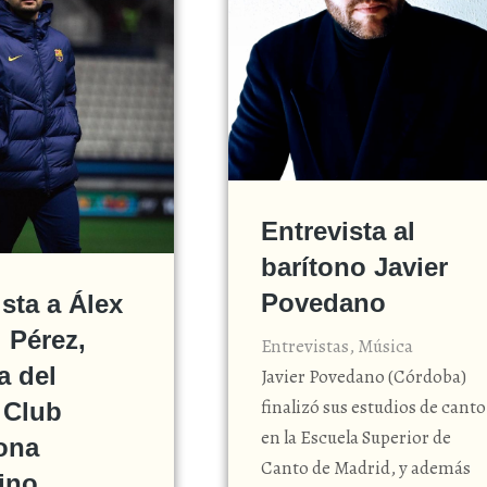
Entrevista al
barítono Javier
Povedano
ista a Álex
 Pérez,
Entrevistas
,
Música
a del
Javier Povedano (Córdoba)
finalizó sus estudios de canto
 Club
en la Escuela Superior de
ona
Canto de Madrid, y además
ino