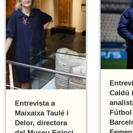
Entrev
Caldú i
analist
Entrevista a
Fútbol
Maixaixa Taulé i
Barcel
Delor, directora
Femen
del Museu Egipci