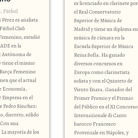
es licenciado en clarinete por
s
,
Fútbol
el Real Conservatorio
i Pérez es analista
Superior de Música de
 Fútbol Club
Madrid y tiene un diploma en
Femenino, estudió
música de cámara en la
 ADE en la
Escuela Superior de Música
t Autònoma de
Reina Sofía. Ha ganado
y tiene el mismo
diversos concursos en
el Barça Femenino
Europa como clarinetista
meu que el actual
solista y con el Quinteto de
de Economía,
Viento Enara. Ganador del
 Empresa en el
Primer Premio y el Premio
e Pedro Sánchez:
del Público en el XI Concorso
, discreto, sólido
Internazionale di Canto
. Con una
barocco Francesco
 La mayoría de los
Provenzale en Nápoles, y