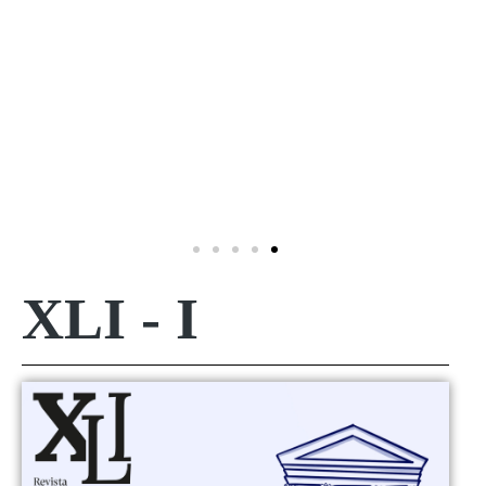
XLI - I
Haz
clic
aquí