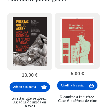
5,00
€
13,00
€
Añadir a la cesta
Añadir a la cesta
El camino a Innisfree.
Puertas que se abren.
Citas filosóficas de cine
Ariadna dormida en
Naxos
o
,