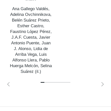
Ana Gallego Valdés
,
s
Adelina Ovchinnikova
,
a
Belén Suárez Prieto
,
Esther Castro
,
Faustino López Pérez
,
s
J.A.F. Cuesta
,
Javier
Antonio Puente
,
Juan
J. Alonso
,
Lidia de
Arriba Vega
,
Luis
Alfonso Llera
,
Pablo
Huerga Melcón
,
Selina
Suárez (il.)