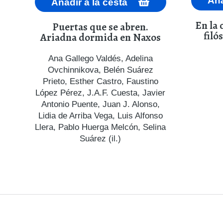
Aña
Añadir a la cesta
En la 
Puertas que se abren.
filó
Ariadna dormida en Naxos
a
ga
Ana Gallego Valdés
,
Adelina
Ovchinnikova
,
Belén Suárez
Prieto
,
Esther Castro
,
Faustino
López Pérez
,
J.A.F. Cuesta
,
Javier
Antonio Puente
,
Juan J. Alonso
,
Lidia de Arriba Vega
,
Luis Alfonso
Llera
,
Pablo Huerga Melcón
,
Selina
Suárez (il.)