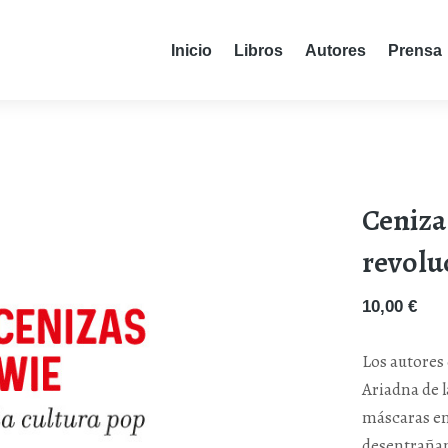
Inicio
Libros
Autores
Prensa
Ceniza 
revoluc
10,00
€
Los autores 
Ariadna de l
máscaras en 
desentrañan