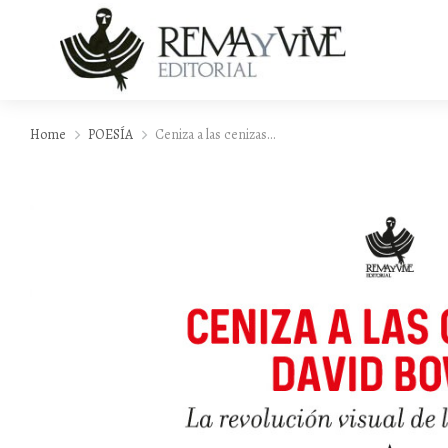
Home
POESÍA
Ceniza a las cenizas…
You are here: