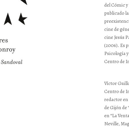
del Cómic y 
publicado la
preexistenci
cine de géne
cine Jesús P
(2006). Es p
Psicología y
Centro de I
Víctor Guill
Centro de I
redactor en 
de Gijón de 
en “La Venta
Neville, Mag