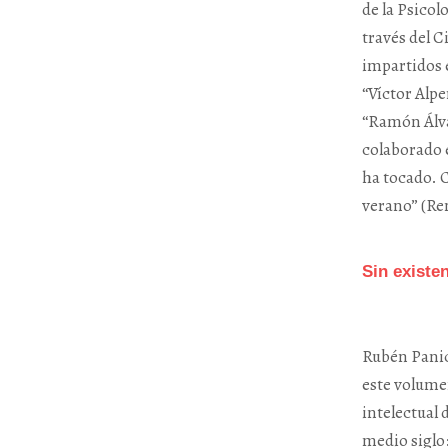
de la Psicol
través del C
impartidos e
“Víctor Alpe
“Ramón Álva
colaborado 
ha tocado. 
verano” (Rem
Sin existe
Rubén Panic
este volumen
intelectual 
medio siglo