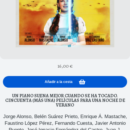
16,00
€
Añadir a la cesta
UN PIANO SUENA MEJOR CUANDO SE HA TOCADO.
CINCUENTA (MÁS UNA) PELÍCULAS PARA UNA NOCHE DE
VERANO
Jorge Alonso
,
Belén Suárez Prieto
,
Enrique Á. Mastache
,
Faustino López Pérez
,
Fernando Cuesta
,
Javier Antonio
Puente
,
José Ignacio Fernández del Castro
,
Juan J.