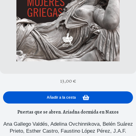
13,00
€
Añadir a la cesta
Puertas que se abren. Ariadna dormida en Naxos
Ana Gallego Valdés
,
Adelina Ovchinnikova
,
Belén Suárez
Prieto
,
Esther Castro
,
Faustino López Pérez
,
J.A.F.