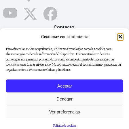
Contacto
Gestionar consentimiento
+34 665 12 05 90
Para ofrecer las mejores experiencias, utilizamos tecnologías como las cookies para
remayviveeditorial@gmail.com
almacenar y/o acceder a la información del dispositivo. El consentimiento de estas
tecnologías nos permitirá procesar datos como el comportamiento de navegación o las
Boletín
identificaciones únicas en este sitio. No consentir o retirar el consentimiento, puede afectar
Regístrate al boletín de noticias para estar al día de todas
negativamente a ciertas características y funciones.
nuestras novedades
Aceptar
Denegar
Registrarse
Ver preferencias
Política de cookies