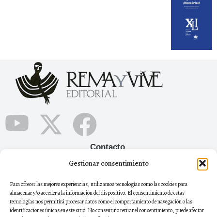
Contacto
Gestionar consentimiento
+34 665 12 05 90
Para ofrecer las mejores experiencias, utilizamos tecnologías como las cookies para
remayviveeditorial@gmail.com
almacenar y/o acceder a la información del dispositivo. El consentimiento de estas
tecnologías nos permitirá procesar datos como el comportamiento de navegación o las
Boletín
identificaciones únicas en este sitio. No consentir o retirar el consentimiento, puede afectar
Regístrate al boletín de noticias para estar al día de todas