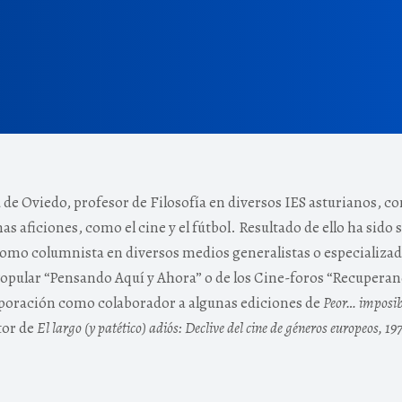
d de Oviedo, profesor de Filosofía en diversos IES asturianos, 
nas aficiones, como el cine y el fútbol. Resultado de ello ha si
omo columnista en diversos medios generalistas o especializados
Popular “Pensando Aquí y Ahora” o de los Cine-foros “Recupera
orporación como colaborador a algunas ediciones de
Peor… imposib
tor de
El largo (y patético) adiós: Declive del cine de géneros europeos, 1