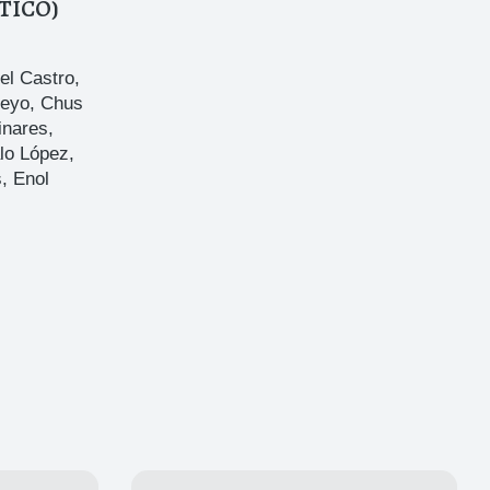
TICO)
el Castro
,
ueyo
,
Chus
inares
,
lo López
,
s
,
Enol