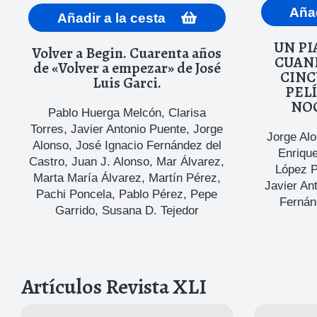
Añad
Añadir a la cesta
UN PI
Volver a Begin. Cuarenta años
CUAND
de «Volver a empezar» de José
CINC
Luis Garci.
PEL
NO
Pablo Huerga Melcón
,
Clarisa
Torres
,
Javier Antonio Puente
,
Jorge
Jorge Al
Alonso
,
José Ignacio Fernández del
Enriqu
Castro
,
Juan J. Alonso
,
Mar Álvarez
,
López 
Marta María Álvarez
,
Martín Pérez
,
Javier An
Pachi Poncela
,
Pablo Pérez
,
Pepe
Fernán
Garrido
,
Susana D. Tejedor
Artículos Revista XLI