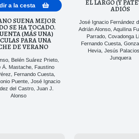
EL LARGO (Y PATÉ
ir a la cesta
ADIÓS
ANO SUENA MEJOR
José Ignacio Fernández d
O SE HA TOCADO.
Adrián Alonso
,
Aquilina F
UENTA (MÁS UNA)
Parrado
,
Covadonga L
ÍCULAS PARA UNA
Fernando Cuesta
,
Gonza
CHE DE VERANO
Hevia
,
Jesús Palacio
Junquera
onso
,
Belén Suárez Prieto
,
e Á. Mastache
,
Faustino
Pérez
,
Fernando Cuesta
,
tonio Puente
,
José Ignacio
dez del Castro
,
Juan J.
Alonso