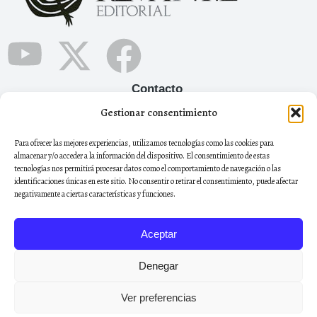
Contacto
Gestionar consentimiento
+34 665 12 05 90
Para ofrecer las mejores experiencias, utilizamos tecnologías como las cookies para
remayviveeditorial@gmail.com
almacenar y/o acceder a la información del dispositivo. El consentimiento de estas
tecnologías nos permitirá procesar datos como el comportamiento de navegación o las
Boletín
identificaciones únicas en este sitio. No consentir o retirar el consentimiento, puede afectar
Regístrate al boletín de noticias para estar al día de todas
negativamente a ciertas características y funciones.
nuestras novedades
Aceptar
Denegar
Registrarse
Ver preferencias