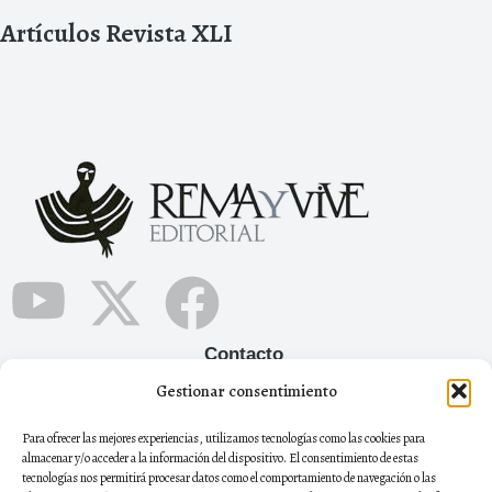
Artículos Revista XLI
Contacto
Gestionar consentimiento
+34 665 12 05 90
Para ofrecer las mejores experiencias, utilizamos tecnologías como las cookies para
remayviveeditorial@gmail.com
almacenar y/o acceder a la información del dispositivo. El consentimiento de estas
tecnologías nos permitirá procesar datos como el comportamiento de navegación o las
Boletín