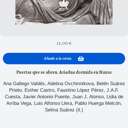
13,00
€
Añadir a la cesta
Puertas que se abren. Ariadna dormida en Naxos
Ana Gallego Valdés
,
Adelina Ovchinnikova
,
Belén Suárez
Prieto
,
Esther Castro
,
Faustino López Pérez
,
J.A.F.
Cuesta
,
Javier Antonio Puente
,
Juan J. Alonso
,
Lidia de
Arriba Vega
,
Luis Alfonso Llera
,
Pablo Huerga Melcón
,
Selina Suárez (il.)